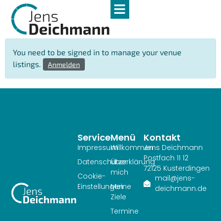
You need to be signed in to manage your venue
listings.
Anmelden
Service
Menü
Kontakt
Impressum
Willkommen
Jens Deichmann
Postfach 11 12
Datenschutzerklärung
Über
72125 Kusterdingen
mich
Cookie-
mail@jens-
Einstellungen
Meine
deichmann.de
Ziele
Termine